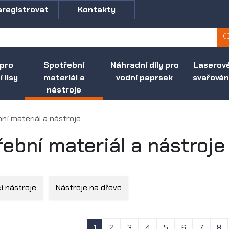
aregistrovat
Kontakty
 pro
Spotřební
Náhradní díly pro
Laserov
 lisy
materiál a
vodní paprsek
svařován
nástroje
ní materiál a nástroje
ební materiál a nástroje
í nástroje
Nástroje na dřevo
1
2
3
4
5
6
7
8