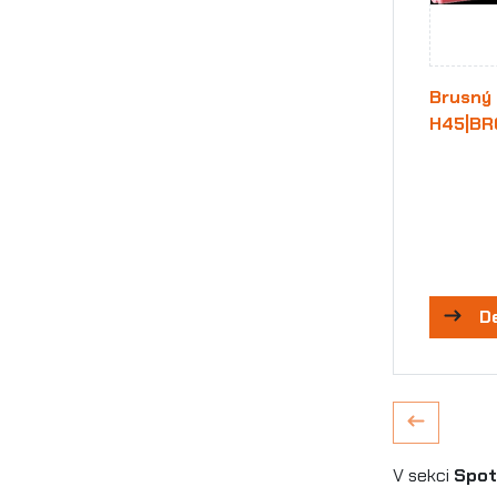
Brusný 
H45|B
D
V sekci
Spot