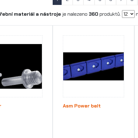
řební materiál a nástroje
je nalezeno
360
produktů.
n
r
Asm Power belt