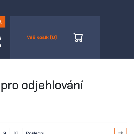
Váš košík (0)
é
í
 pro odjehlování
9
10
Poslední