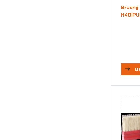
Brusný 
H40|PU
D