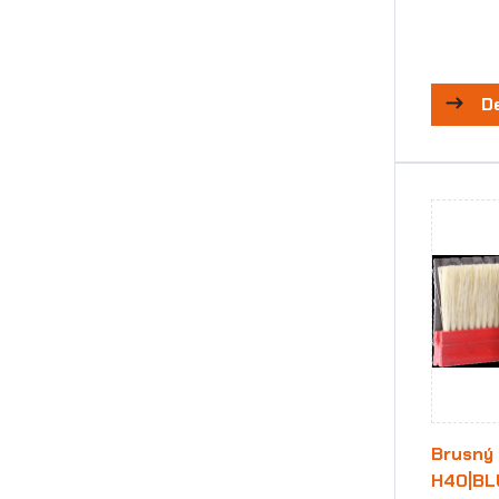
D
Brusný 
H40|BL