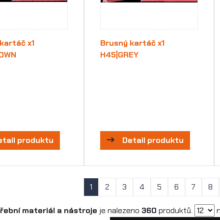
kartáč x1
Brusný kartáč x1
ROWN
H45|GREY
etail produktu
Detail produktu
1
2
3
4
5
6
7
8
řební materiál a nástroje
je nalezeno
360
produktů.
n