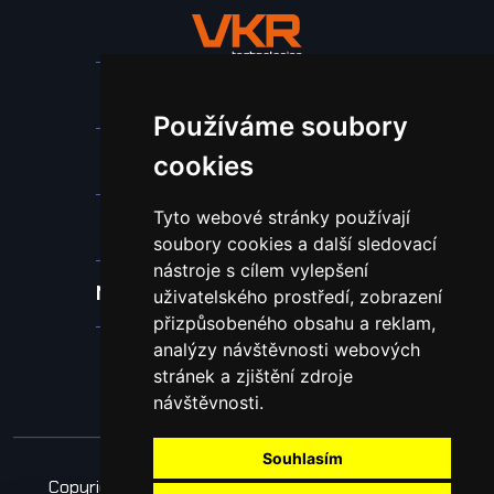
Stroje a zařízení
Používáme soubory
Nástroje pro ohraňovací lisy
cookies
Tyto webové stránky používají
Spotřební materiál a nástroje
soubory cookies a další sledovací
nástroje s cílem vylepšení
Náhradní díly pro vodní paprsek
uživatelského prostředí, zobrazení
přizpůsobeného obsahu a reklam,
analýzy návštěvnosti webových
Laserové svařování
stránek a zjištění zdroje
návštěvnosti.
Souhlasím
Copyright © 2026 Všechna práva vyhrazena