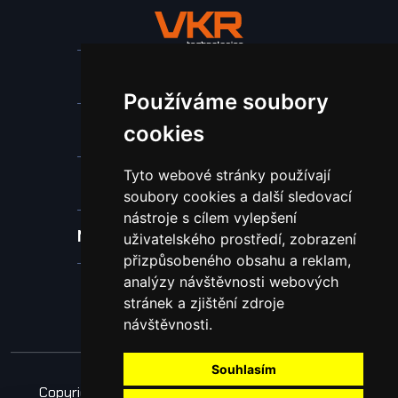
Stroje a zařízení
Používáme soubory
Nástroje pro ohraňovací lisy
cookies
Tyto webové stránky používají
Spotřební materiál a nástroje
soubory cookies a další sledovací
nástroje s cílem vylepšení
Náhradní díly pro vodní paprsek
uživatelského prostředí, zobrazení
přizpůsobeného obsahu a reklam,
analýzy návštěvnosti webových
Laserové svařování
stránek a zjištění zdroje
návštěvnosti.
Souhlasím
Copyright © 2026 Všechna práva vyhrazena