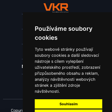
Stroje a zařízení
Používáme soubory
Nástroje pro ohraňovací lisy
cookies
Tyto webové stránky používají
Spotřební materiál a nástroje
soubory cookies a další sledovací
nástroje s cílem vylepšení
Náhradní díly pro vodní paprsek
uživatelského prostředí, zobrazení
přizpůsobeného obsahu a reklam,
analýzy návštěvnosti webových
Laserové svařování
stránek a zjištění zdroje
návštěvnosti.
Souhlasím
Copyright © 2026 Všechna práva vyhrazena