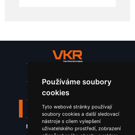
Stroje a zařízení
Používáme soubory
Nástroje pro ohraňovací lisy
cookies
Tyto webové stránky používají
Spotřební materiál a nástroje
soubory cookies a další sledovací
nástroje s cílem vylepšení
Náhradní díly pro vodní paprsek
uživatelského prostředí, zobrazení