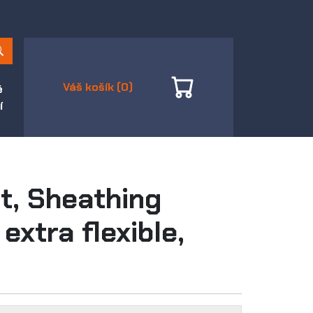
Váš košík (0)
é
í
t, Sheathing
extra flexible,