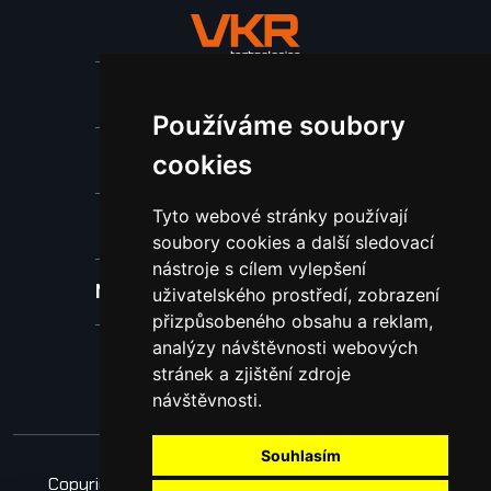
Stroje a zařízení
Používáme soubory
Nástroje pro ohraňovací lisy
cookies
Tyto webové stránky používají
Spotřební materiál a nástroje
soubory cookies a další sledovací
nástroje s cílem vylepšení
Náhradní díly pro vodní paprsek
uživatelského prostředí, zobrazení
přizpůsobeného obsahu a reklam,
analýzy návštěvnosti webových
Laserové svařování
stránek a zjištění zdroje
návštěvnosti.
Souhlasím
Copyright © 2026 Všechna práva vyhrazena