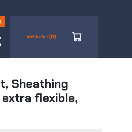
Váš košík (0)
é
í
t, Sheathing
extra flexible,