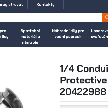
aregistrovat
Kontakty
 pro
Spotřební
Náhradní díly pro
Laserov
 lisy
materiál a
vodní paprsek
svařován
nástroje
1/4 Condui
Protective 
20422988