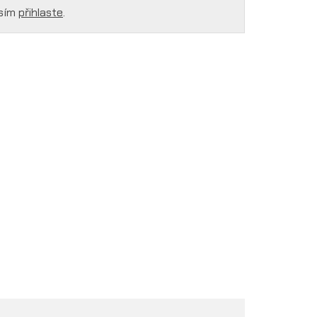
osím
přihlaste
.