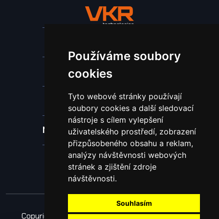
Stroje a zařízení
Používáme soubory
Nástroje pro ohraňovací lisy
cookies
Tyto webové stránky používají
Spotřební materiál a nástroje
soubory cookies a další sledovací
nástroje s cílem vylepšení
Náhradní díly pro vodní paprsek
uživatelského prostředí, zobrazení
přizpůsobeného obsahu a reklam,
analýzy návštěvnosti webových
Laserové svařování
stránek a zjištění zdroje
návštěvnosti.
Souhlasím
Copyright © 2026 Všechna práva vyhrazena