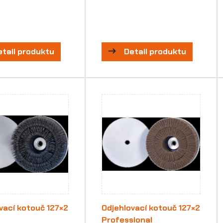
etail produktu
Detail produktu
vací kotouč 127×2
Odjehlovací kotouč 127×2
Professional