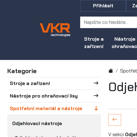
Přihlásit
Z
Stroje a
Nástroje
zařízení
ohraňovací
Kategorie
Spotřeb
Odje
Stroje a zařízení
Nástroje pro ohraňovací lisy
Spotřební materiál a nástroje
Odjehlovací nástroje
V sekci
Odje