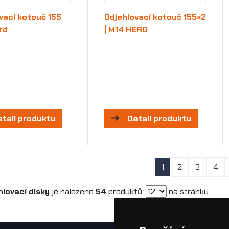
vací kotouč 155
Odjehlovací kotouč 155×2
rd
| M14 HERO
etail produktu
Detail produktu
1
2
3
4
hlovací disky
je nalezeno
54
produktů.
na stránku