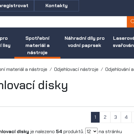
aregistrovat
Kontakty
 pro
Spotřební
Náhradní díly pro
Laserov
 lisy
materiál a
vodní paprsek
svařován
nástroje
ní materiál a nástroje
Odjehlovací nástroje
Odjehlování a
hlovací disky
1
2
3
4
hlovací disky
je nalezeno
54
produktů.
na stránku