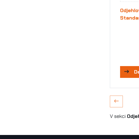
Odjehlo
Standa
D
V sekci
Odje