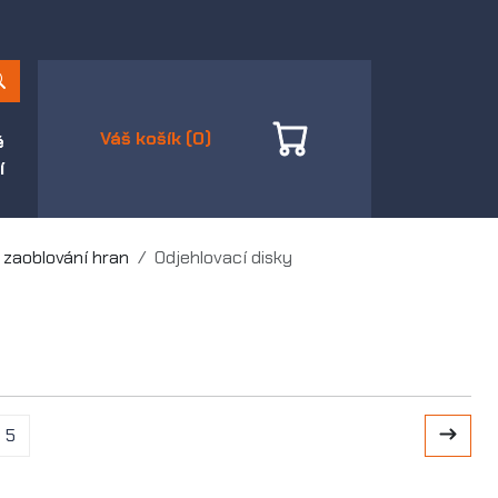
Váš košík (0)
é
í
 zaoblování hran
Odjehlovací disky
5