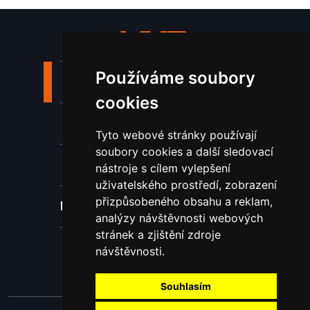
Používáme soubory
Stroje a zařízení
cookies
Nástroje pro ohraňovací lisy
Tyto webové stránky používají
soubory cookies a další sledovací
Spotřební materiál a nástroje
nástroje s cílem vylepšení
uživatelského prostředí, zobrazení
přizpůsobeného obsahu a reklam,
Náhradní díly pro vodní paprsek
analýzy návštěvnosti webových
stránek a zjištění zdroje
Laserové svařování
návštěvnosti.
Souhlasím