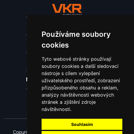
Stroje a zařízení
Používáme soubory
Nástroje pro ohraňovací lisy
cookies
Tyto webové stránky používají
Spotřební materiál a nástroje
soubory cookies a další sledovací
nástroje s cílem vylepšení
Náhradní díly pro vodní paprsek
uživatelského prostředí, zobrazení
přizpůsobeného obsahu a reklam,
analýzy návštěvnosti webových
Laserové svařování
stránek a zjištění zdroje
návštěvnosti.
Souhlasím
Copyright © 2026 Všechna práva vyhrazena