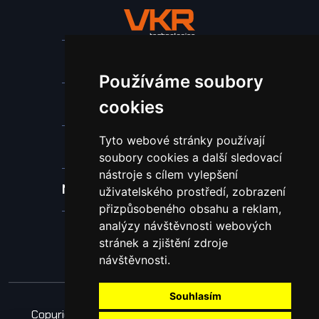
Stroje a zařízení
Používáme soubory
Nástroje pro ohraňovací lisy
cookies
Tyto webové stránky používají
Spotřební materiál a nástroje
soubory cookies a další sledovací
nástroje s cílem vylepšení
Náhradní díly pro vodní paprsek
uživatelského prostředí, zobrazení
přizpůsobeného obsahu a reklam,
analýzy návštěvnosti webových
Laserové svařování
stránek a zjištění zdroje
návštěvnosti.
Souhlasím
Copyright © 2026 Všechna práva vyhrazena