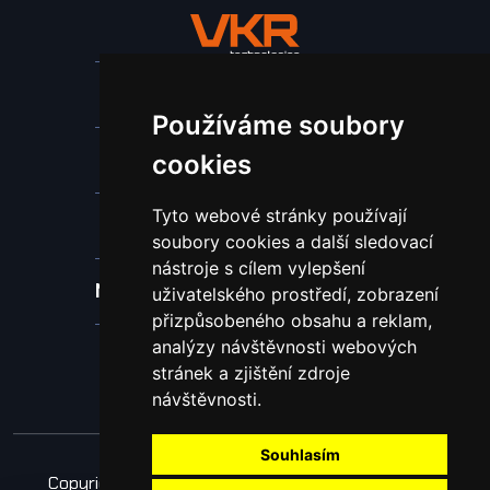
Stroje a zařízení
Používáme soubory
Nástroje pro ohraňovací lisy
cookies
Tyto webové stránky používají
Spotřební materiál a nástroje
soubory cookies a další sledovací
nástroje s cílem vylepšení
Náhradní díly pro vodní paprsek
uživatelského prostředí, zobrazení
přizpůsobeného obsahu a reklam,
analýzy návštěvnosti webových
Laserové svařování
stránek a zjištění zdroje
návštěvnosti.
Souhlasím
Copyright © 2026 Všechna práva vyhrazena