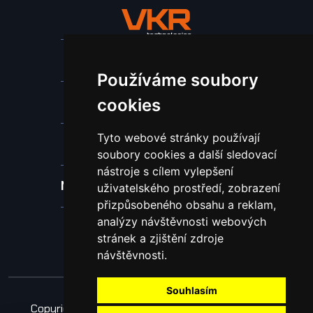
Stroje a zařízení
Používáme soubory
Nástroje pro ohraňovací lisy
cookies
Tyto webové stránky používají
Spotřební materiál a nástroje
soubory cookies a další sledovací
nástroje s cílem vylepšení
Náhradní díly pro vodní paprsek
uživatelského prostředí, zobrazení
přizpůsobeného obsahu a reklam,
analýzy návštěvnosti webových
Laserové svařování
stránek a zjištění zdroje
návštěvnosti.
Souhlasím
Copyright © 2026 Všechna práva vyhrazena