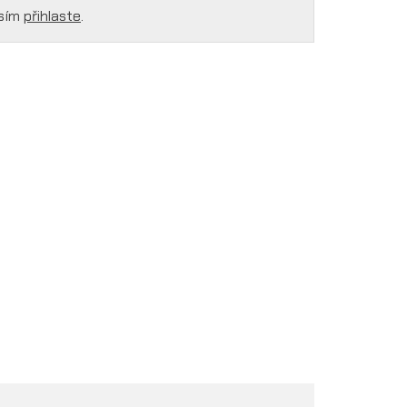
osím
přihlaste
.