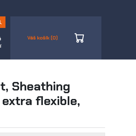
Váš košík (0)
é
í
t, Sheathing
extra flexible,