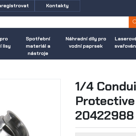
aregistrovat
Kontakty
 pro
Spotřební
Náhradní díly pro
Laserov
 lisy
materiál a
vodní paprsek
svařován
nástroje
1/4 Condui
Protective 
20422988