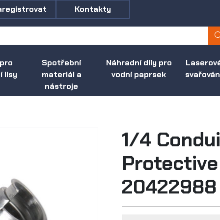
aregistrovat
Kontakty
 pro
Spotřební
Náhradní díly pro
Laserov
 lisy
materiál a
vodní paprsek
svařován
nástroje
1/4 Condui
Protective 
20422988