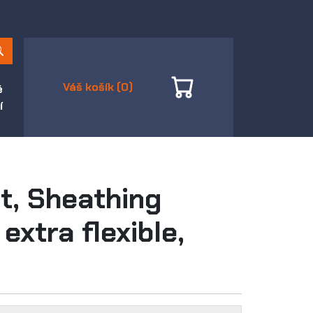
Váš košík (0)
é
í
t, Sheathing
extra flexible,