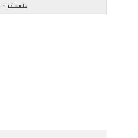
osím
přihlaste
.