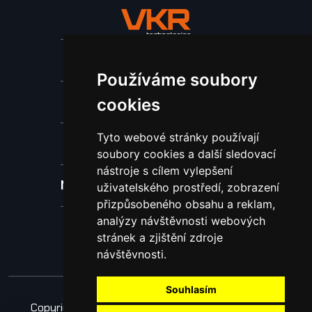
Stroje a zařízení
Používáme soubory
Nástroje pro ohraňovací lisy
cookies
Tyto webové stránky používají
Spotřební materiál a nástroje
soubory cookies a další sledovací
nástroje s cílem vylepšení
Náhradní díly pro vodní paprsek
uživatelského prostředí, zobrazení
přizpůsobeného obsahu a reklam,
analýzy návštěvnosti webových
Laserové svařování
stránek a zjištění zdroje
návštěvnosti.
Souhlasím
Copyright © 2026 Všechna práva vyhrazena