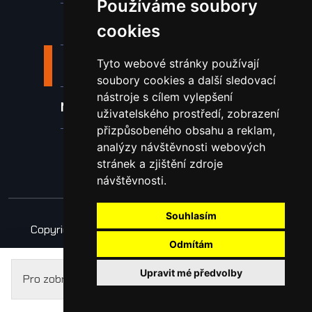
Používáme soubory
Nástroje pro ohraňovací lisy
cookies
Tyto webové stránky používají
Spotřební materiál a nástroje
soubory cookies a další sledovací
nástroje s cílem vylepšení
Náhradní díly pro vodní paprsek
uživatelského prostředí, zobrazení
přizpůsobeného obsahu a reklam,
analýzy návštěvnosti webových
Laserové svařování
stránek a zjištění zdroje
návštěvnosti.
Souhlasím
Copyright © 2026 Všechna práva vyhrazena
Odmítám
Obchodní podmínky
Zpracování osobních údajů
Upravit mé předvolby
Pro zobrazení cen se prosím
přihlaste
.