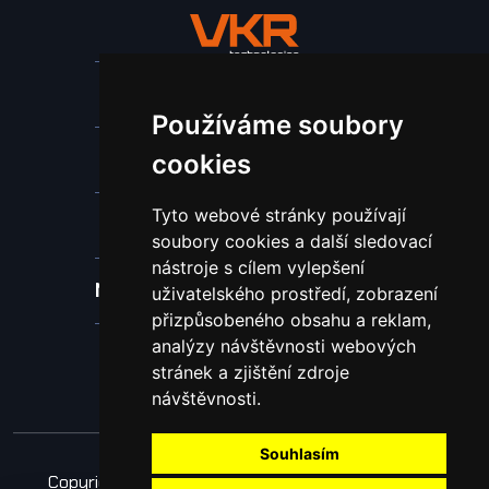
Stroje a zařízení
Používáme soubory
Nástroje pro ohraňovací lisy
cookies
Tyto webové stránky používají
Spotřební materiál a nástroje
soubory cookies a další sledovací
nástroje s cílem vylepšení
Náhradní díly pro vodní paprsek
uživatelského prostředí, zobrazení
přizpůsobeného obsahu a reklam,
analýzy návštěvnosti webových
Laserové svařování
stránek a zjištění zdroje
návštěvnosti.
Souhlasím
Copyright © 2026 Všechna práva vyhrazena