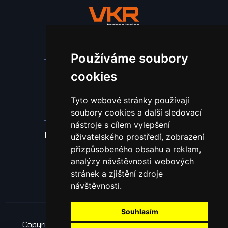
Stroje a zařízení
Používáme soubory
Nástroje pro ohraňovací lisy
cookies
Tyto webové stránky používají
Spotřební materiál a nástroje
soubory cookies a další sledovací
nástroje s cílem vylepšení
Náhradní díly pro vodní paprsek
uživatelského prostředí, zobrazení
přizpůsobeného obsahu a reklam,
analýzy návštěvnosti webových
Laserové svařování
stránek a zjištění zdroje
návštěvnosti.
Souhlasím
Copyright © 2026 Všechna práva vyhrazena