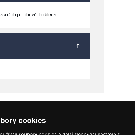
ezaných plechových dílech.
bory cookies
y pro vodní paprsek
Laserové svařování
užívají soubory cookies a další sledovací nástroje s