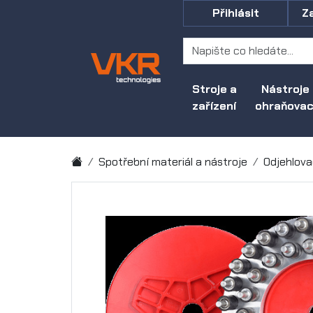
Přihlásit
Z
Stroje a
Nástroje
zařízení
ohraňovací
Spotřební materiál a nástroje
Odjehlova