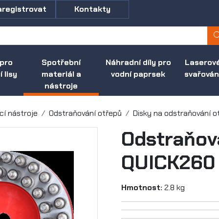
aregistrovat
Kontakty
 pro
Spotřební
Náhradní díly pro
Laserov
 lisy
materiál a
vodní paprsek
svařován
nástroje
cí nástroje
Odstraňování otřepů
Disky na odstraňování o
Odstraňov
QUICK260 
Hmotnost:
2.8 kg