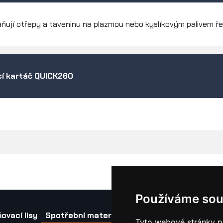
ňují otřepy a taveninu na plazmou nebo kyslíkovým palivem ř
í kartáč QUICK260
Používáme sou
ovací lisy
Spotřební materiál a nástroje
Náhradní díl
Tyto webové stránky po