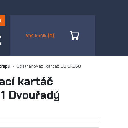
Váš košík (0)
é
í
třepů
Odstraňovací kartáč QUICK260
ací kartáč
1 Dvouřadý