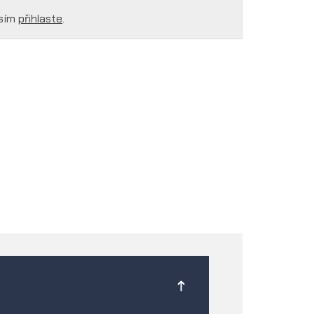
osím
přihlaste
.