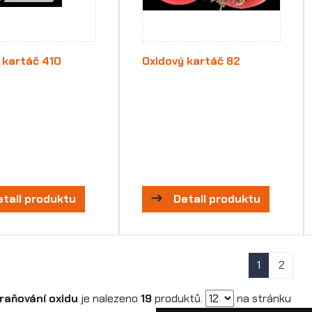
 kartáč 410
Oxidový kartáč 82
etail produktu
Detail produktu
1
2
raňování oxidu
je nalezeno
19
produktů.
na stránku