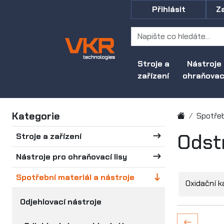
Přihlásit
Z
Stroje a
Nástroje
zařízení
ohraňovací
Kategorie
Spotřeb
Odst
Stroje a zařízení
Nástroje pro ohraňovací lisy
Spotřební materiál a nástroje
Oxidační k
Odjehlovací nástroje