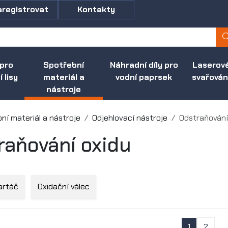
aregistrovat
Kontakty
 pro
Spotřební
Náhradní díly pro
Laserov
 lisy
materiál a
vodní paprsek
svařován
nástroje
ní materiál a nástroje
Odjehlovací nástroje
Odstraňování
raňování oxidu
artáč
Oxidační válec
1
2