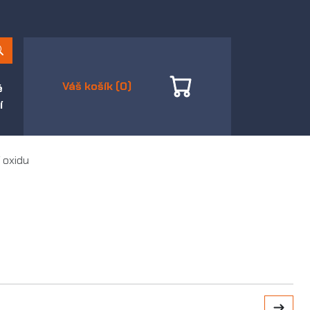
Váš košík (0)
é
í
 oxidu