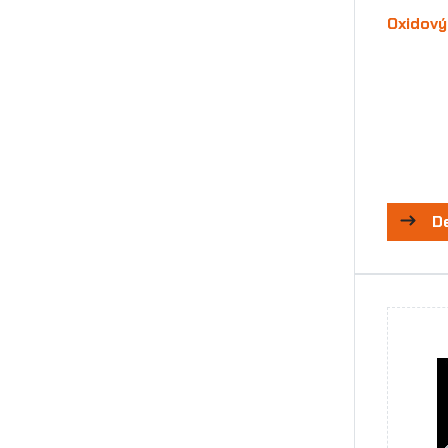
Oxidový
D