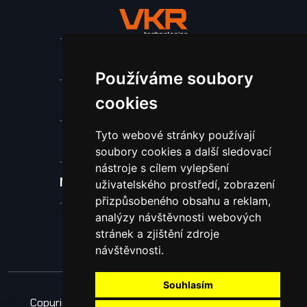
Stroje a zařízení
Používáme soubory
Nástroje pro ohraňovací lisy
cookies
Tyto webové stránky používají
Spotřební materiál a nástroje
soubory cookies a další sledovací
nástroje s cílem vylepšení
Náhradní díly pro vodní paprsek
uživatelského prostředí, zobrazení
přizpůsobeného obsahu a reklam,
analýzy návštěvnosti webových
Laserové svařování
stránek a zjištění zdroje
návštěvnosti.
Souhlasím
Copyright © 2026 Všechna práva vyhrazena