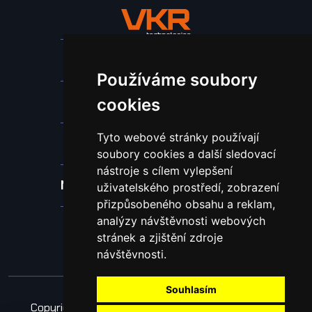
Stroje a zařízení
Používáme soubory
Nástroje pro ohraňovací lisy
cookies
Tyto webové stránky používají
Spotřební materiál a nástroje
soubory cookies a další sledovací
nástroje s cílem vylepšení
Náhradní díly pro vodní paprsek
uživatelského prostředí, zobrazení
přizpůsobeného obsahu a reklam,
analýzy návštěvnosti webových
Laserové svařování
stránek a zjištění zdroje
návštěvnosti.
Souhlasím
Copyright © 2026 Všechna práva vyhrazena