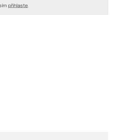
osím
přihlaste
.