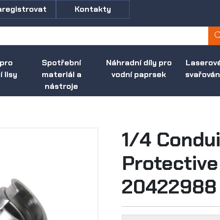
aregistrovat
Kontakty
 pro
Spotřební
Náhradní díly pro
Laserov
 lisy
materiál a
vodní paprsek
svařován
nástroje
1/4 Condui
Protective 
20422988