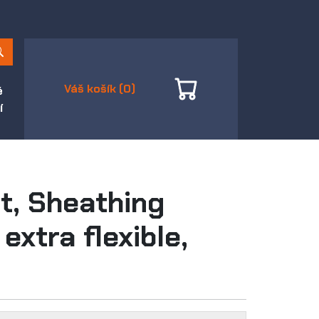
Váš košík (0)
é
í
t, Sheathing
extra flexible,