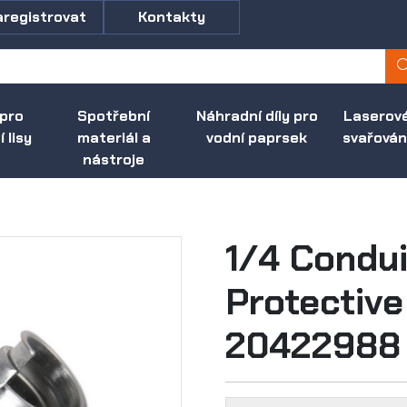
aregistrovat
Kontakty
 pro
Spotřební
Náhradní díly pro
Laserov
 lisy
materiál a
vodní paprsek
svařován
nástroje
1/4 Condui
Protective 
20422988