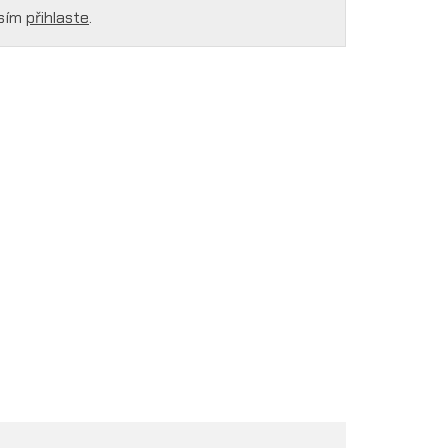
osím
přihlaste
.