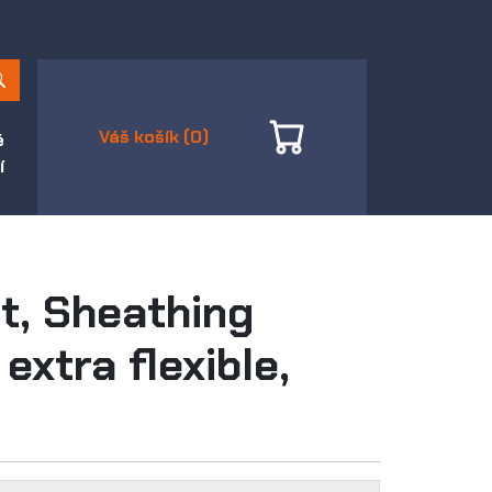
Váš košík (0)
é
í
t, Sheathing
extra flexible,