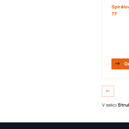
Spirálo
TF
D
V sekci
Stru