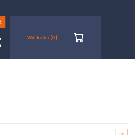
Váš košík (0)
é
í