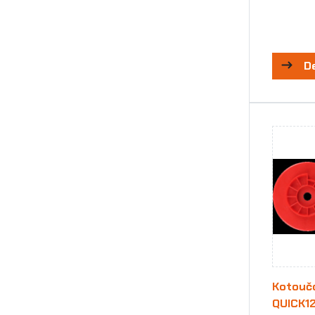
D
Kotouč
QUICK1