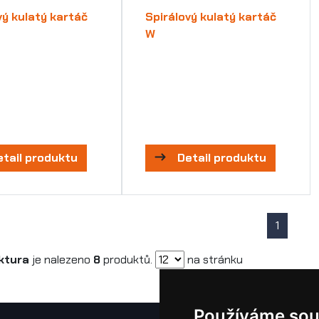
vý kulatý kartáč
Spirálový kulatý kartáč
W
etail produktu
Detail produktu
1
ktura
je nalezeno
8
produktů.
na stránku
Používáme sou