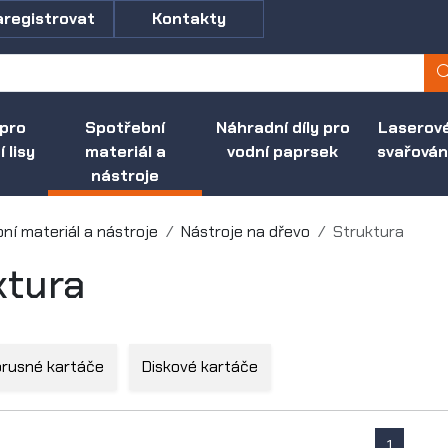
aregistrovat
Kontakty
 pro
Spotřební
Náhradní díly pro
Laserov
 lisy
materiál a
vodní paprsek
svařován
nástroje
ní materiál a nástroje
Nástroje na dřevo
Struktura
ktura
brusné kartáče
Diskové kartáče
1