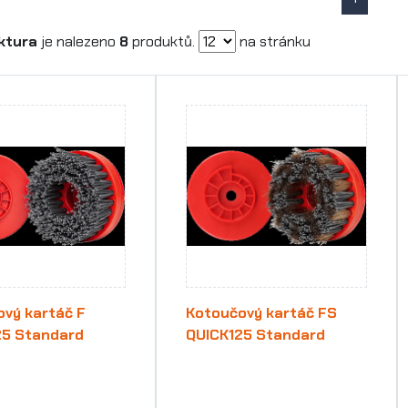
ktura
je nalezeno
8
produktů.
na stránku
vý kartáč F
Kotoučový kartáč FS
25 Standard
QUICK125 Standard