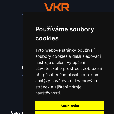
Stroje a zařízení
Používáme soubory
Nástroje pro ohraňovací lisy
cookies
Tyto webové stránky používají
Spotřební materiál a nástroje
soubory cookies a další sledovací
nástroje s cílem vylepšení
Náhradní díly pro vodní paprsek
uživatelského prostředí, zobrazení
přizpůsobeného obsahu a reklam,
analýzy návštěvnosti webových
Laserové svařování
stránek a zjištění zdroje
návštěvnosti.
Souhlasím
Copyright © 2026 Všechna práva vyhrazena