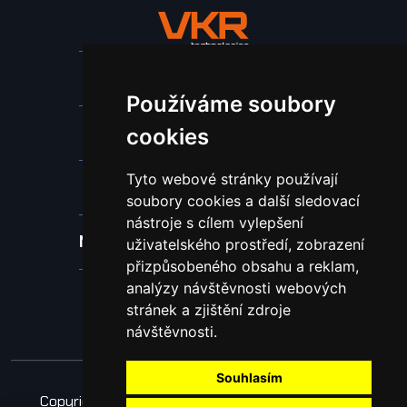
Stroje a zařízení
Používáme soubory
Nástroje pro ohraňovací lisy
cookies
Tyto webové stránky používají
Spotřební materiál a nástroje
soubory cookies a další sledovací
nástroje s cílem vylepšení
Náhradní díly pro vodní paprsek
uživatelského prostředí, zobrazení
přizpůsobeného obsahu a reklam,
analýzy návštěvnosti webových
Laserové svařování
stránek a zjištění zdroje
návštěvnosti.
Souhlasím
Copyright © 2026 Všechna práva vyhrazena