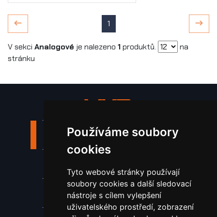
1
V sekci
Analogové
je nalezeno
1
produktů.
na
stránku
Používáme soubory
Stroje a zařízení
cookies
Nástroje pro ohraňovací lisy
Tyto webové stránky používají
soubory cookies a další sledovací
Spotřební materiál a nástroje
nástroje s cílem vylepšení
uživatelského prostředí, zobrazení