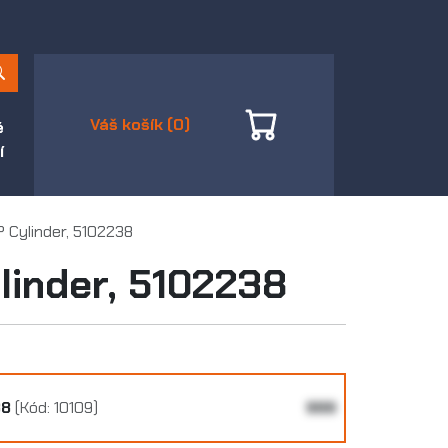
Váš košík (0)
é
í
 Cylinder, 5102238
linder, 5102238
38
(Kód: 10109)
999