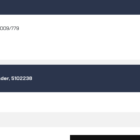
2009/779
nder, 5102238