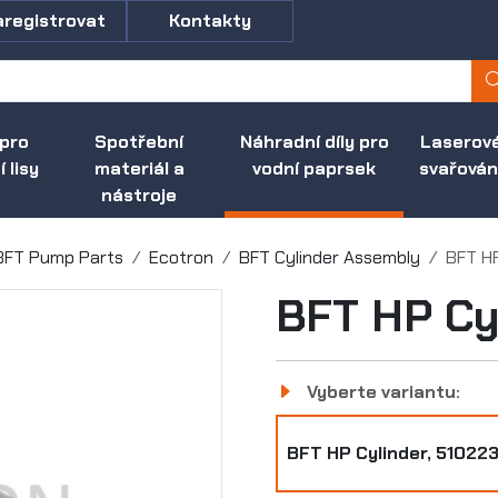
aregistrovat
Kontakty
 pro
Spotřební
Náhradní díly pro
Laserov
 lisy
materiál a
vodní paprsek
svařován
nástroje
BFT Pump Parts
Ecotron
BFT Cylinder Assembly
BFT HP
BFT HP Cy
Vyberte variantu:
BFT HP Cylinder, 51022