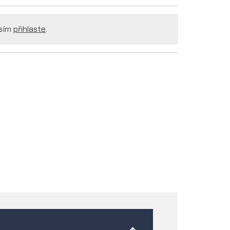
osím
přihlaste
.