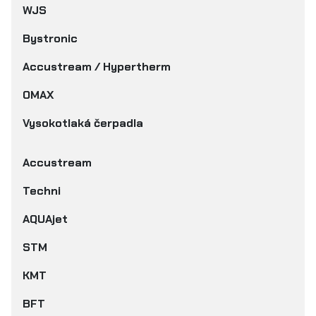
WJS
Bystronic
Accustream / Hypertherm
OMAX
Vysokotlaká čerpadla
Accustream
Techni
AQUAjet
STM
KMT
BFT