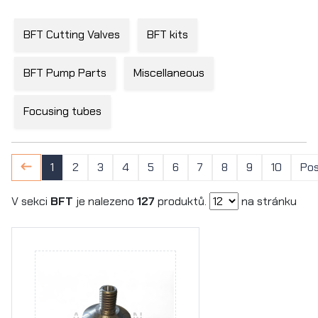
BFT Cutting Valves
BFT kits
BFT Pump Parts
Miscellaneous
Focusing tubes
1
2
3
4
5
6
7
8
9
10
Pos
V sekci
BFT
je nalezeno
127
produktů.
na stránku