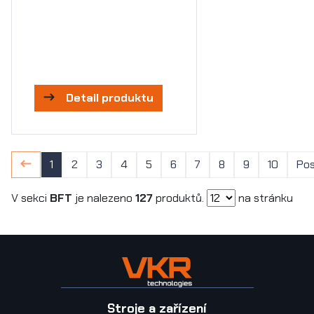
Detail produktu
1
2
3
4
5
6
7
8
9
10
Pos
V sekci
BFT
je nalezeno
127
produktů.
na stránku
Stroje a zařízení