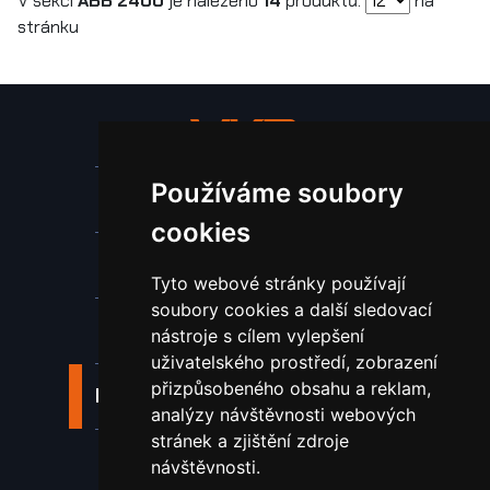
V sekci
ABB 2400
je nalezeno
14
produktů.
na
stránku
Používáme soubory
Stroje a zařízení
cookies
Nástroje pro ohraňovací lisy
Tyto webové stránky používají
soubory cookies a další sledovací
Spotřební materiál a nástroje
nástroje s cílem vylepšení
uživatelského prostředí, zobrazení
přizpůsobeného obsahu a reklam,
Náhradní díly pro vodní paprsek
analýzy návštěvnosti webových
stránek a zjištění zdroje
Laserové svařování
návštěvnosti.