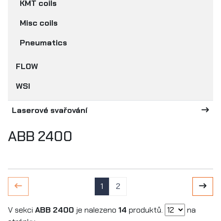
KMT coils
Misc coils
Pneumatics
FLOW
WSI
Laserové svařování
ABB 2400
1
2
V sekci
ABB 2400
je nalezeno
14
produktů.
na