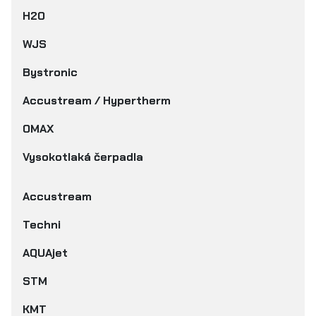
H2O
WJS
Bystronic
Accustream / Hypertherm
OMAX
Vysokotlaká čerpadla
Accustream
Techni
AQUAjet
STM
KMT