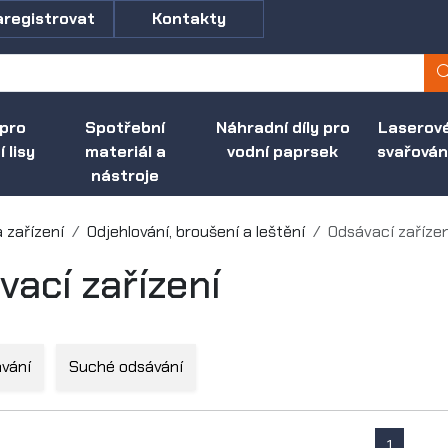
aregistrovat
Kontakty
 pro
Spotřební
Náhradní díly pro
Laserov
 lisy
materiál a
vodní paprsek
svařován
nástroje
a zařízení
Odjehlování, broušení a leštění
Odsávací zařízen
ací zařízení
ávání
Suché odsávání
1