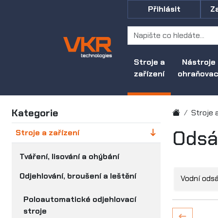
Přihlásit
Z
Stroje a
Nástroje
zařízení
ohraňovací
Kategorie
Stroje 
Odsáv
Stroje a zařízení
Tváření, lisování a ohýbání
Odjehlování, broušení a leštění
Vodní ods
Poloautomatické odjehlovací
stroje