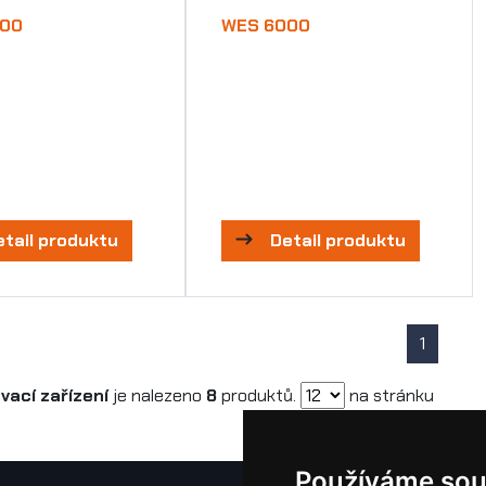
000
WES 6000
etail produktu
Detail produktu
1
vací zařízení
je nalezeno
8
produktů.
na stránku
Používáme sou