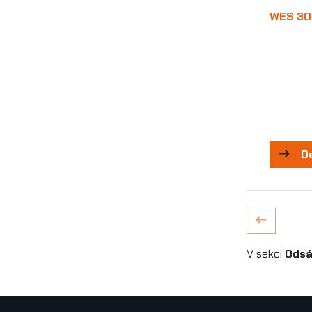
WES 3
D
V sekci
Odsá