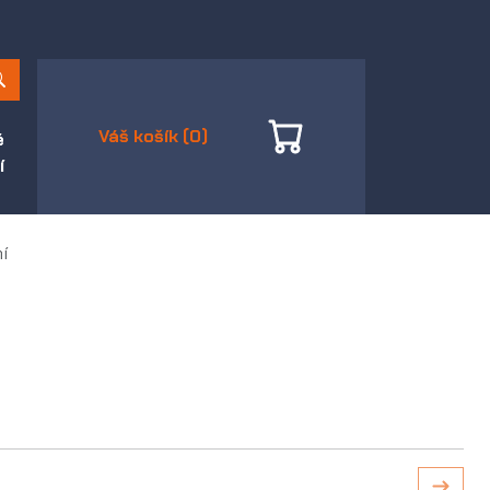
Váš košík (0)
é
í
í