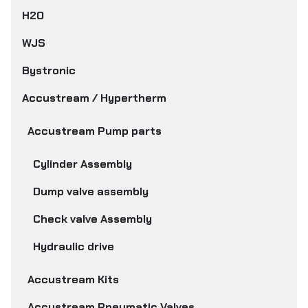
H2O
WJS
Bystronic
Accustream / Hypertherm
Accustream Pump parts
Cylinder Assembly
Dump valve assembly
Check valve Assembly
Hydraulic drive
Accustream Kits
Accustream Pneumatic Valves