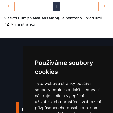
1
V sekci
Dump valve assembly
je nalezeno
1
produktů.
na stránku
Používáme soubory
Stroje a zařízení
cookies
Nástroje pro ohraňovací lisy
Tyto webové stránky používají
soubory cookies a další sledovací
Spotřební materiál a nástroje
nástroje s cílem vylepšení
uživatelského prostředí, zobrazení
přizpůsobeného obsahu a reklam,
Náhradní díly pro vodní paprsek