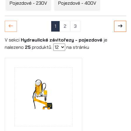
Pojezdové - 230V
Pojezdové - 400V
1
2
3
V sekci
Hydraulické závitořezy - pojezdové
je
nalezeno
25
produktů.
na stránku