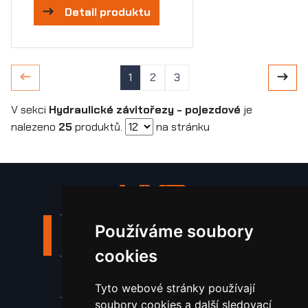
Detail produktu
1
2
3
V sekci
Hydraulické závitořezy - pojezdové
je
nalezeno
25
produktů.
na stránku
Používáme soubory
Stroje a zařízení
cookies
Nástroje pro ohraňovací lisy
Tyto webové stránky používají
soubory cookies a další sledovací