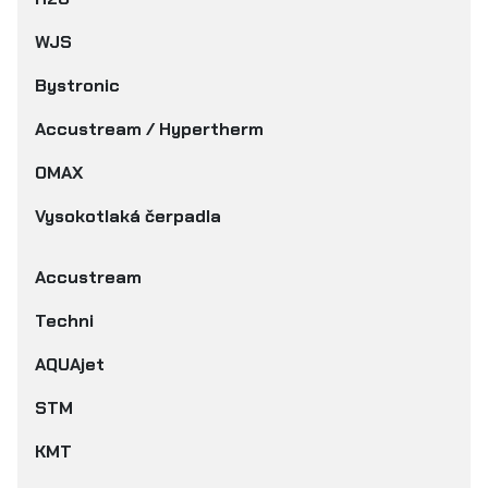
WJS
Bystronic
Accustream / Hypertherm
OMAX
Vysokotlaká čerpadla
Accustream
Techni
AQUAjet
STM
KMT