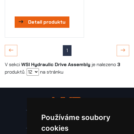
Detail produktu
1
V sekci
WSI Hydraulic Drive Assembly
je nalezeno
3
produktů.
na stránku
Používáme soubory
Stroje a zařízení
cookies