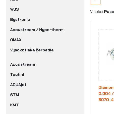
WJS
V sekci
Pase
Bystronic
Accustream / Hypertherm
OMAX
Vysokotlaká čerpadla
Accustream
Techni
AQUAjet
Diamond
0,004 /
STM
5070-4
KMT