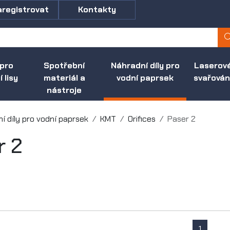
aregistrovat
Kontakty
 pro
Spotřební
Náhradní díly pro
Laserov
 lisy
materiál a
vodní paprsek
svařován
nástroje
í díly pro vodní paprsek
KMT
Orifices
Paser 2
r 2
1