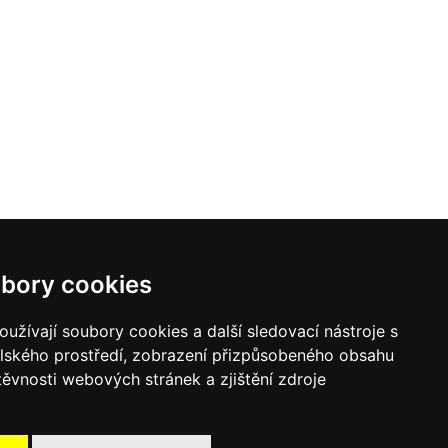
bory cookies
y pro vodní paprsek
Laserové svařování
užívají soubory cookies a další sledovací nástroje s
elského prostředí, zobrazení přizpůsobeného obsahu
těvnosti webových stránek a zjištění zdroje