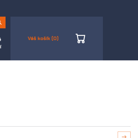
Váš košík (0)
é
í