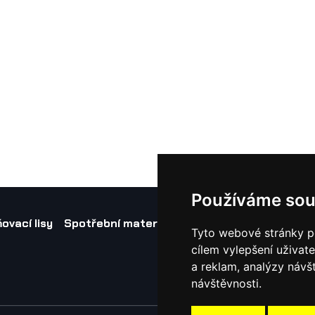
Používáme sou
ovací lisy
Spotřební materiál a nástroje
Náhradní díl
Tyto webové stránky po
cílem vylepšení uživat
a reklam, analýzy návš
návštěvnosti.