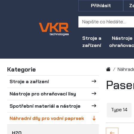
Přihlásit
Z
Stroje a
Nástroje
zařízení
ohraňovací
Kategorie
Náhradn
Pase
Stroje a zařízení
Nástroje pro ohraňovací lisy
Spotřební materiál a nástroje
Type 14
Náhradní díly pro vodní paprsek
H2O