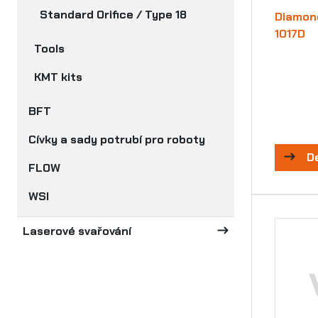
Standard Orifice / Type 18
Diamond
1017D
Tools
KMT kits
BFT
Cívky a sady potrubí pro roboty
D
FLOW
WSI
Laserové svařování