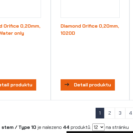
 Orifice 0,20mm,
Diamond Orifice 0,20mm,
Water only
1020D
etail produktu
Detail produktu
1
2
3
4
 stem / Type 10
je nalezeno
44
produktů.
na stránku