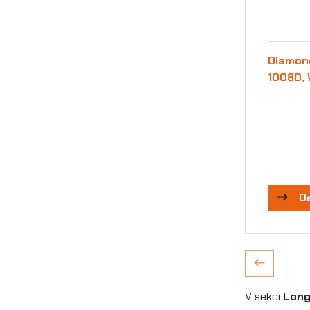
Diamond
1008D, 
D
V sekci
Long