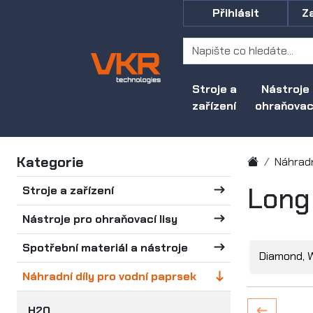
Přihlásit
Z
Stroje a
Nástroje
zařízení
ohraňovací
Kategorie
Náhradn
Long
Stroje a zařízení
Nástroje pro ohraňovací lisy
Spotřební materiál a nástroje
Diamond, 
Náhradní díly pro vodní paprsek
H2O