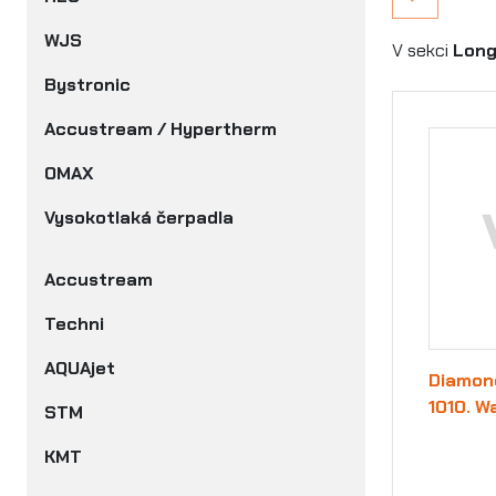
WJS
V sekci
Long
Bystronic
Accustream / Hypertherm
OMAX
Vysokotlaká čerpadla
Accustream
Techni
AQUAjet
Diamond
1010. W
STM
KMT