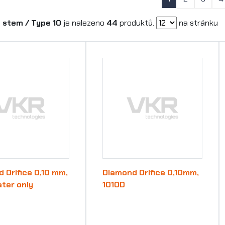
 stem / Type 10
je nalezeno
44
produktů.
na stránku
 Orifice 0,10 mm,
Diamond Orifice 0,10mm,
ater only
1010D