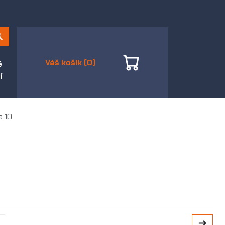
Váš košík (0)
é
í
e 10