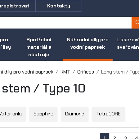
aregistrovat
Kontakty
 pro
Spotřební
Náhradní díly pro
Laserov
 lisy
materiál a
vodní paprsek
svařován
nástroje
í díly pro vodní paprsek
KMT
Orifices
Long stem / Typ
 stem / Type 10
Water only
Sapphire
Diamond
TetraCORE
1
2
3
4