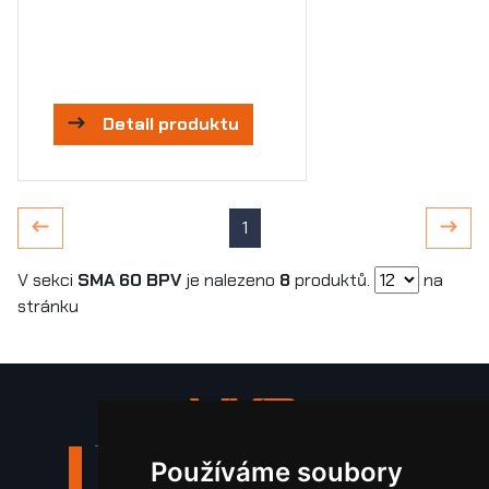
Detail produktu
1
V sekci
SMA 60 BPV
je nalezeno
8
produktů.
na
stránku
Používáme soubory
Stroje a zařízení