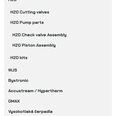
H2O Cutting valves
H2O Pump parts
H2O Check valve Assembly
H2O Piston Assembly
H2O kits
WJS
Bystronic
Accustream / Hypertherm
OMAX
Vysokotlaká čerpadla