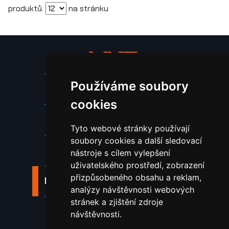
produktů.
na stránku
Používáme soubory
Stroje a zařízení
cookies
Nástroje pro ohraňovací lisy
Tyto webové stránky používají
soubory cookies a další sledovací
Spotřební materiál a nástroje
nástroje s cílem vylepšení
uživatelského prostředí, zobrazení
přizpůsobeného obsahu a reklam,
Náhradní díly pro vodní paprsek
analýzy návštěvnosti webových
stránek a zjištění zdroje
Laserové svařování
návštěvnosti.