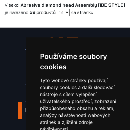
V sekci
Abrasive diamond head Assembly (IDE STYLE)
je nalezeno
39
produktů.
na stránku
Používáme soubory
Stroje a zařízení
cookies
Nástroje pro ohraňovací lisy
Tyto webové stránky používají
soubory cookies a další sledovací
Spotřební materiál a nástroje
nástroje s cílem vylepšení
uživatelského prostředí, zobrazení
přizpůsobeného obsahu a reklam,
Náhradní díly pro vodní paprsek
analýzy návštěvnosti webových
stránek a zjištění zdroje
Laserové svařování
návštěvnosti.