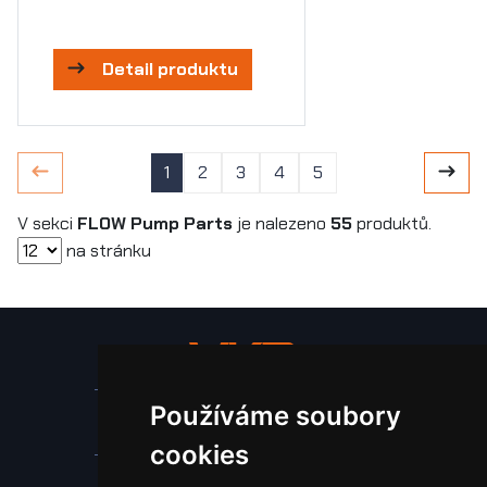
Detail produktu
1
2
3
4
5
V sekci
FLOW Pump Parts
je nalezeno
55
produktů.
na stránku
Používáme soubory
Stroje a zařízení
cookies