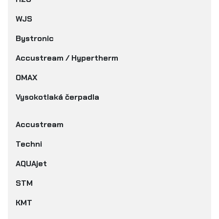
WJS
Bystronic
Accustream / Hypertherm
OMAX
Vysokotlaká čerpadla
Accustream
Techni
AQUAjet
STM
KMT