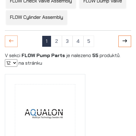
FLOW Check Valve Assembly
FLOW Dump Valve
FLOW Cylinder Assembly
1
2
3
4
5
V sekci
FLOW Pump Parts
je nalezeno
55
produktů.
na stránku