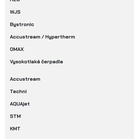
WJS
Bystronic
Accustream / Hypertherm
OMAX
Vysokotlaká čerpadla
Accustream
Techni
AQUAjet
STM
KMT