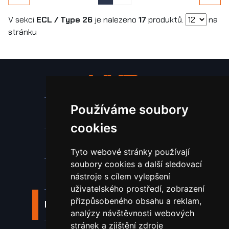
V sekci
ECL / Type 26
je nalezeno
17
produktů.
na
stránku
Používáme soubory
Stroje a zařízení
cookies
Nástroje pro ohraňovací lisy
Tyto webové stránky používají
soubory cookies a další sledovací
Spotřební materiál a nástroje
nástroje s cílem vylepšení
uživatelského prostředí, zobrazení
přizpůsobeného obsahu a reklam,
Náhradní díly pro vodní paprsek
analýzy návštěvnosti webových
stránek a zjištění zdroje