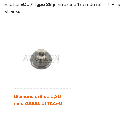
V sekci
ECL / Type 26
je nalezeno
17
produktů.
na
stránku
Diamond orifice 0,20
mm, 2608D, 014155-8