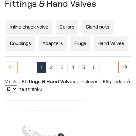
Fittings & Hand Valves
Inline check valve
Collars
Gland nuts
Couplings
Adapters
Plugs
Hand Valves
1
2
3
4
5
6
V sekci
Fittings & Hand Valves
je nalezeno
63
produktů.
na stránku