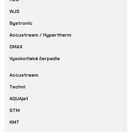
WJS
Bystronic
Accustream / Hypertherm
OMAX
Vysokotlaká čerpadla
Accustream
Techni
AQUAjet
STM
KMT