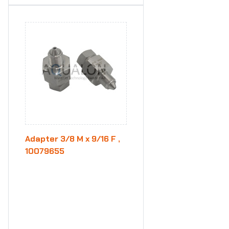
Adapter 3/8 M x 9/16 F ,
10079655