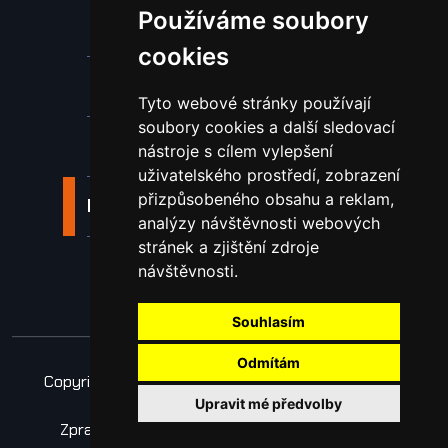
Používáme soubory
Stroje a zařízení
cookies
Nástroje pro ohraňovací lisy
Tyto webové stránky používají
soubory cookies a další sledovací
Spotřební materiál a nástroje
nástroje s cílem vylepšení
uživatelského prostředí, zobrazení
přizpůsobeného obsahu a reklam,
Náhradní díly pro vodní paprsek
analýzy návštěvnosti webových
stránek a zjištění zdroje
Laserové svařování
návštěvnosti.
Souhlasím
Odmítám
Copyright © 2026 Všechna práva vyhrazena
Upravit mé předvolby
Obchodní podmínky
Zpracování osobních údajů