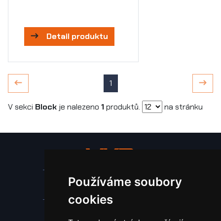
Detail produktu
1
V sekci
Block
je nalezeno
1
produktů.
na stránku
Používáme soubory
Stroje a zařízení
cookies
Nástroje pro ohraňovací lisy