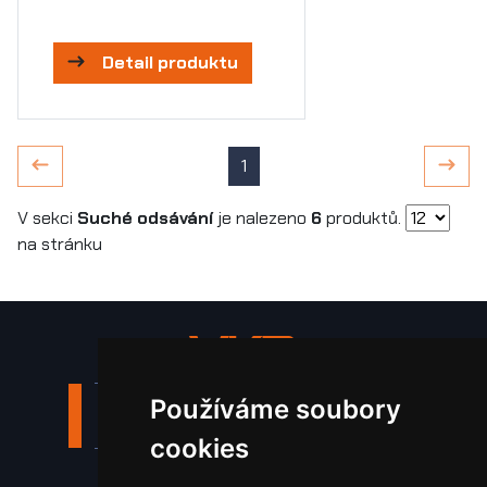
Detail produktu
1
V sekci
Suché odsávání
je nalezeno
6
produktů.
na stránku
Používáme soubory
Stroje a zařízení
cookies
Nástroje pro ohraňovací lisy