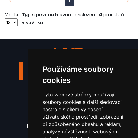
1
V sekci
Typ s pevnou hlavou
je nalezeno
4
produktů.
na stránku
Používáme soubory
Stroje a zařízení
cookies
Nástroje pro ohraňovací lisy
Tyto webové stránky používají
soubory cookies a další sledovací
Spotřební materiál a nástroje
nástroje s cílem vylepšení
uživatelského prostředí, zobrazení
přizpůsobeného obsahu a reklam,
Náhradní díly pro vodní paprsek
analýzy návštěvnosti webových