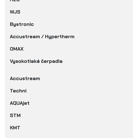
WJS
Bystronic
Accustream / Hypertherm
OMAX
Vysokotlaká čerpadla
Accustream
Techni
AQUAjet
STM
KMT