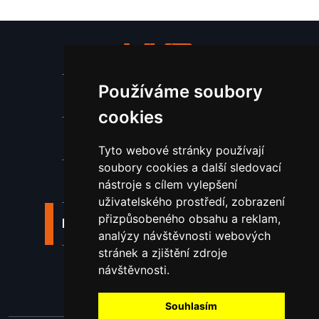
Používáme soubory
Stroje a zařízení
cookies
Nástroje pro ohraňovací lisy
Tyto webové stránky používají
soubory cookies a další sledovací
Spotřební materiál a nástroje
nástroje s cílem vylepšení
uživatelského prostředí, zobrazení
přizpůsobeného obsahu a reklam,
Náhradní díly pro vodní paprsek
analýzy návštěvnosti webových
stránek a zjištění zdroje
Laserové svařování
návštěvnosti.
Souhlasím